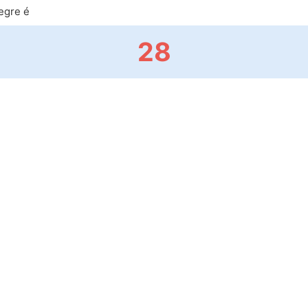
egre é
28