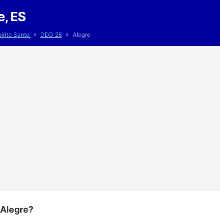
e, ES
»
»
írito Santo
DDD 28
Alegre
 Alegre?