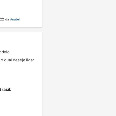
022 da
Anatel
.
odelo.
 qual deseja ligar.
rasil: