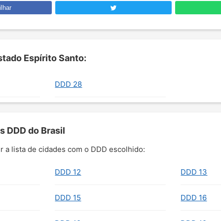
lhar
tado Espírito Santo:
DDD 28
s DDD do Brasil
r a lista de cidades com o DDD escolhido:
DDD 12
DDD 13
DDD 15
DDD 16