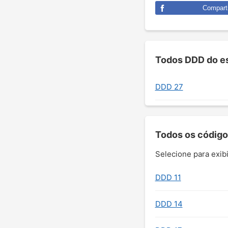
Comparti
Todos DDD do es
DDD 27
Todos os código
Selecione para exibi
DDD 11
DDD 14