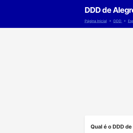
DDD de Alegr
»
»
Página Inicial
DDD
Esp
Qual é o DDD de