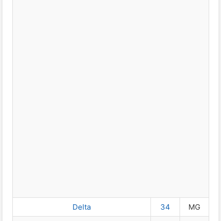
Delta
34
MG