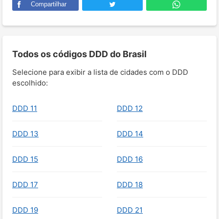
Compartilhar
Todos os códigos DDD do Brasil
Selecione para exibir a lista de cidades com o DDD
escolhido:
DDD 11
DDD 12
DDD 13
DDD 14
DDD 15
DDD 16
DDD 17
DDD 18
DDD 19
DDD 21