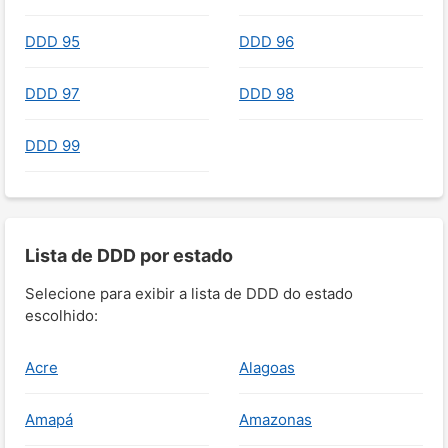
DDD 95
DDD 96
DDD 97
DDD 98
DDD 99
Lista de DDD por estado
Selecione para exibir a lista de DDD do estado
escolhido:
Acre
Alagoas
Amapá
Amazonas