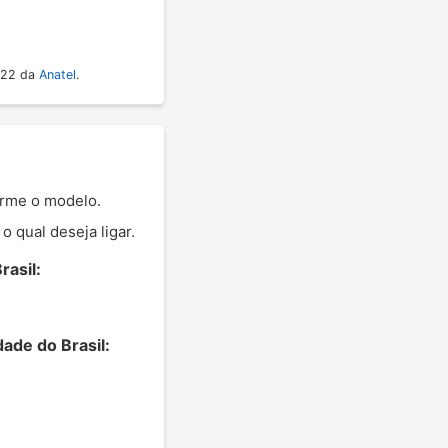
022 da
Anatel
.
orme o modelo.
 qual deseja ligar.
asil:
ade do Brasil: