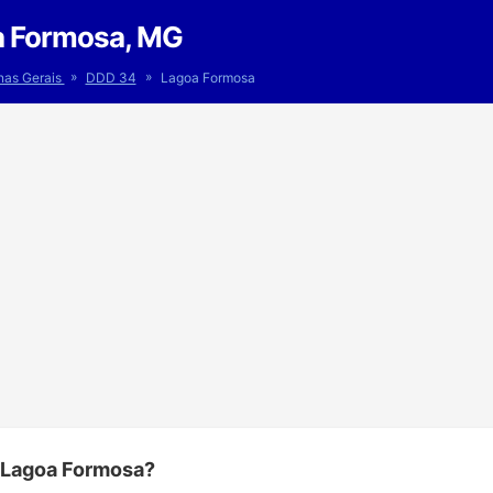
a Formosa, MG
»
»
nas Gerais
DDD 34
Lagoa Formosa
 Lagoa Formosa?