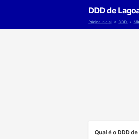
DDD de Lago
»
»
Página Inicial
DDD
Mi
Qual é o DDD de