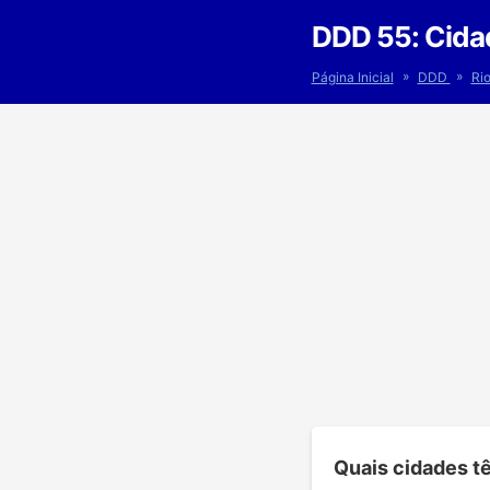
DDD 55: Cida
»
»
Página Inicial
DDD
Ri
Quais cidades 