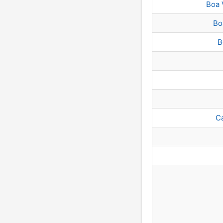
Boa 
Bo
B
C