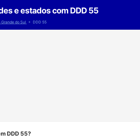
des e estados com DDD 55
»
o Grande do Sul
DDD 55
têm DDD 55?