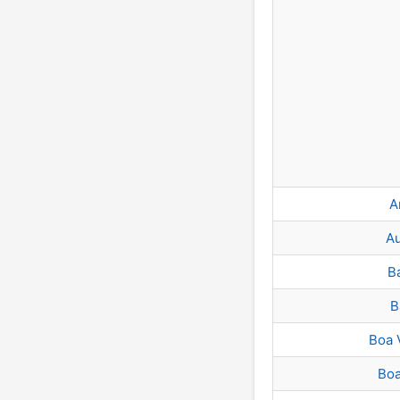
A
Au
B
B
Boa 
Boa