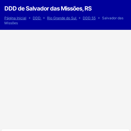
DDD de Salvador das Missões, RS
»
»
»
»
Página Inicial
DDD
Rio Grande do Sul
DDD 55
Salvador das
Missões