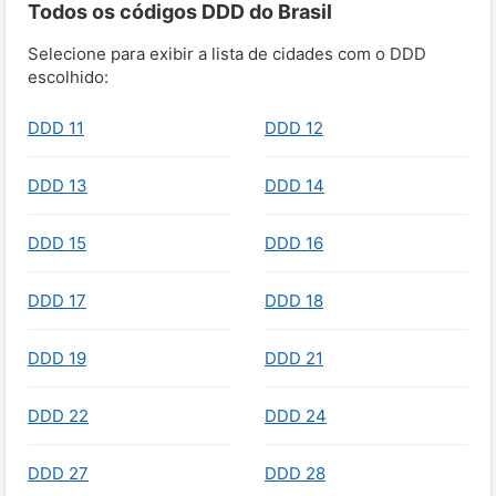
Todos os códigos DDD do Brasil
Selecione para exibir a lista de cidades com o DDD
escolhido:
DDD 11
DDD 12
DDD 13
DDD 14
DDD 15
DDD 16
DDD 17
DDD 18
DDD 19
DDD 21
DDD 22
DDD 24
DDD 27
DDD 28