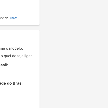
022 da
Anatel
.
orme o modelo.
 qual deseja ligar.
asil:
de do Brasil: