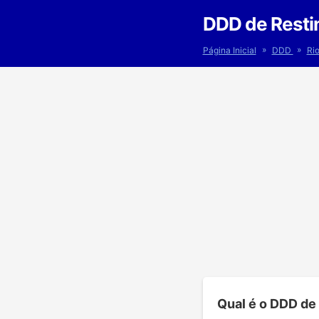
DDD de Resti
»
»
Página Inicial
DDD
Ri
Qual é o DDD de