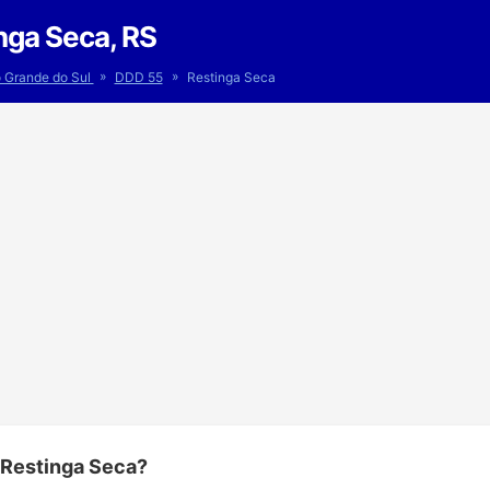
nga Seca, RS
»
»
o Grande do Sul
DDD 55
Restinga Seca
 Restinga Seca?