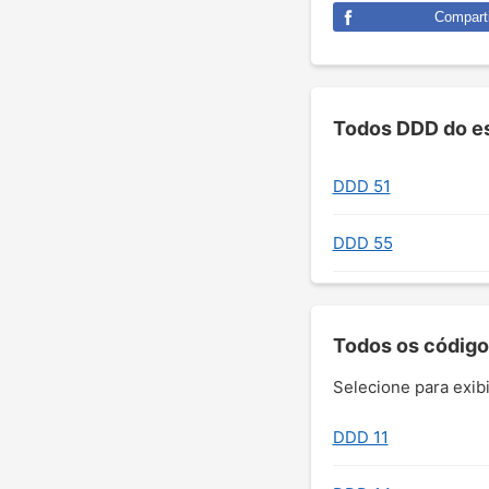
Comparti
Todos DDD do es
DDD 51
DDD 55
Todos os código
Selecione para exibi
DDD 11