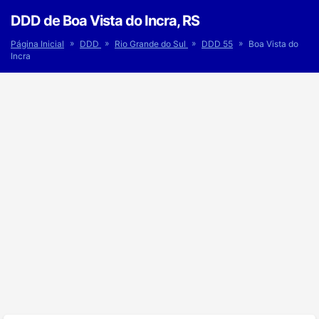
DDD de Boa Vista do Incra, RS
»
»
»
»
Página Inicial
DDD
Rio Grande do Sul
DDD 55
Boa Vista do
Incra