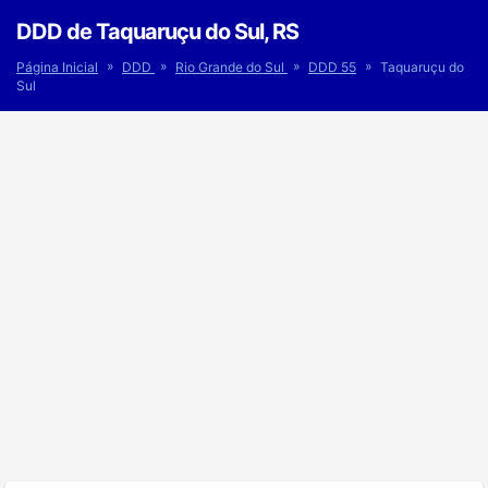
DDD de Taquaruçu do Sul, RS
»
»
»
»
Página Inicial
DDD
Rio Grande do Sul
DDD 55
Taquaruçu do
Sul