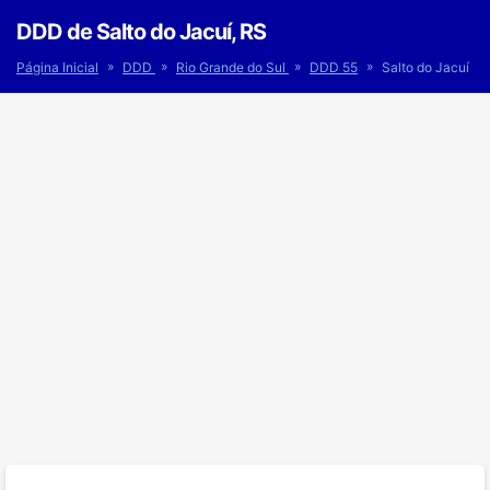
DDD de Salto do Jacuí, RS
»
»
»
»
Página Inicial
DDD
Rio Grande do Sul
DDD 55
Salto do Jacuí