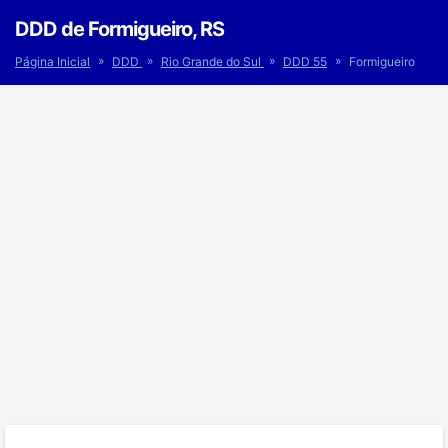
DDD de Formigueiro, RS
»
»
»
»
Página Inicial
DDD
Rio Grande do Sul
DDD 55
Formigueiro