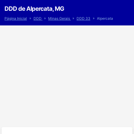
DDD de Alpercata, MG
»
»
»
»
Página Inicial
DDD
Minas Gerais
DDD 33
Alpercata