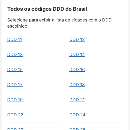
Todos os códigos DDD do Brasil
Selecione para exibir a lista de cidades com o DDD
escolhido:
DDD 11
DDD 12
DDD 13
DDD 14
DDD 15
DDD 16
DDD 17
DDD 18
DDD 19
DDD 21
DDD 22
DDD 24
DDD 27
DDD 28