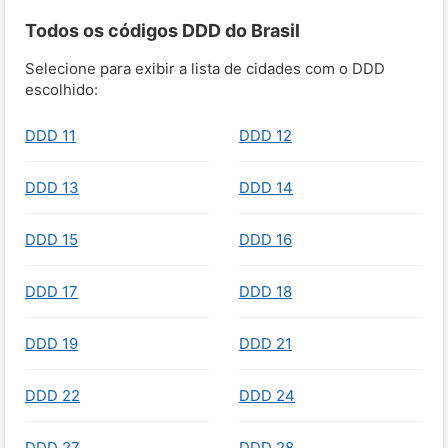
Todos os códigos DDD do Brasil
Selecione para exibir a lista de cidades com o DDD
escolhido:
DDD 11
DDD 12
DDD 13
DDD 14
DDD 15
DDD 16
DDD 17
DDD 18
DDD 19
DDD 21
DDD 22
DDD 24
DDD 27
DDD 28