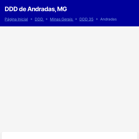
DDD de Andradas, MG
»
»
»
»
Página Inicial
DDD
Minas Gerais
DDD 35
Andradas