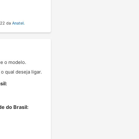
022 da
Anatel
.
me o modelo.
 qual deseja ligar.
il:
e do Brasil: