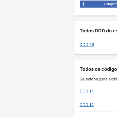
Comparti
Todos DDD do es
DDD 79
Todos os código
Selecione para exibi
DDD 11
DDD 14