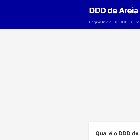
DDD de Areia 
»
»
Página Inicial
DDD
Se
Qual é o DDD de