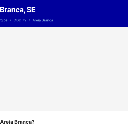
Branca, SE
»
»
rgipe
DDD 79
Areia Branca
 Areia Branca?