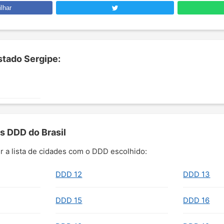
lhar
tado Sergipe:
s DDD do Brasil
r a lista de cidades com o DDD escolhido:
DDD 12
DDD 13
DDD 15
DDD 16