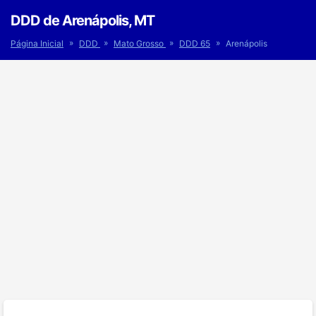
DDD de Arenápolis, MT
»
»
»
»
Página Inicial
DDD
Mato Grosso
DDD 65
Arenápolis