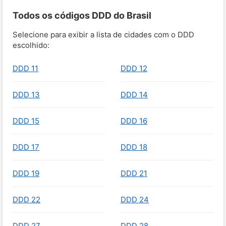
Todos os códigos DDD do Brasil
Selecione para exibir a lista de cidades com o DDD
escolhido:
DDD 11
DDD 12
DDD 13
DDD 14
DDD 15
DDD 16
DDD 17
DDD 18
DDD 19
DDD 21
DDD 22
DDD 24
DDD 27
DDD 28