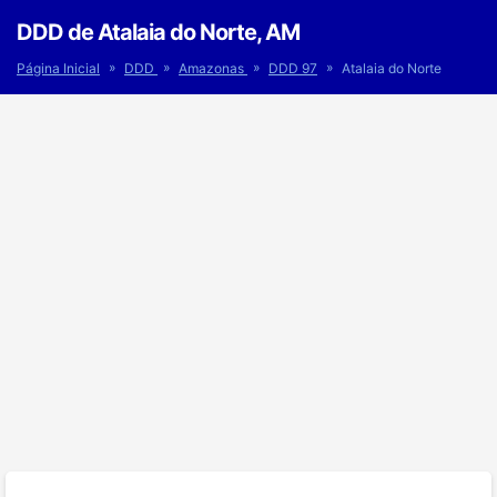
DDD de Atalaia do Norte, AM
»
»
»
»
Página Inicial
DDD
Amazonas
DDD 97
Atalaia do Norte