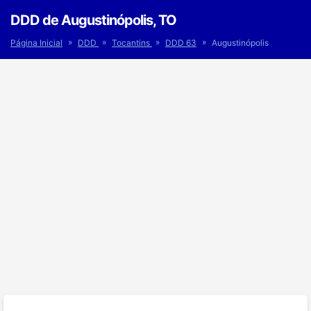
DDD de Augustinópolis, TO
»
»
»
»
Página Inicial
DDD
Tocantins
DDD 63
Augustinópolis