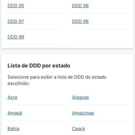
DDD 95
DDD 96
DDD 97
DDD 98
DDD 99
Lista de DDD por estado
Selecione para exibir a lista de DDD do estado
escolhido:
Acre
Alagoas
Amapá
Amazonas
Bahia
Ceará