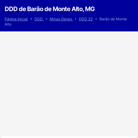
DDD de Barão de Monte Alto, MG
»
»
»
»
Página Inicial
DDD
Minas Gerais
DDD 32
Barão de Monte
Alto