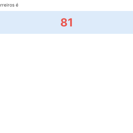
rreiros é
81