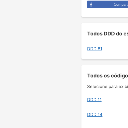
Comparti
Todos DDD do e
DDD 81
Todos os código
Selecione para exibi
DDD 11
DDD 14