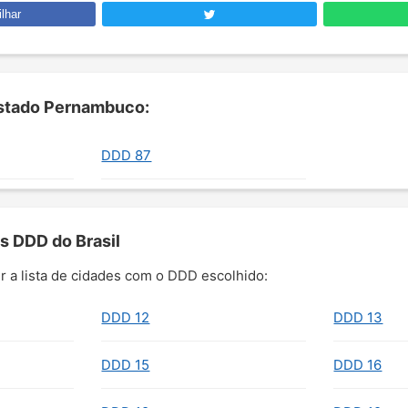
lhar
stado Pernambuco:
DDD 87
s DDD do Brasil
r a lista de cidades com o DDD escolhido:
DDD 12
DDD 13
DDD 15
DDD 16