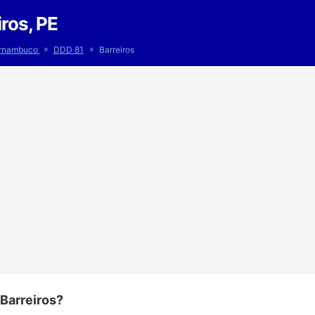
ros, PE
»
»
rnambuco
DDD 81
Barreiros
Barreiros?