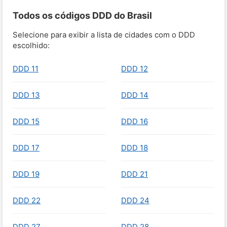
Todos os códigos DDD do Brasil
Selecione para exibir a lista de cidades com o DDD
escolhido:
DDD 11
DDD 12
DDD 13
DDD 14
DDD 15
DDD 16
DDD 17
DDD 18
DDD 19
DDD 21
DDD 22
DDD 24
DDD 27
DDD 28