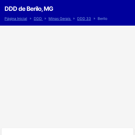
DDD de Berilo, MG
»
»
»
»
Página Inicial
DDD
Minas Gerais
DDD 33
Berilo