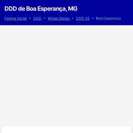
DDD de Boa Esperança, MG
»
»
»
»
Página Inicial
DDD
Minas Gerais
DDD 35
Boa Esperança