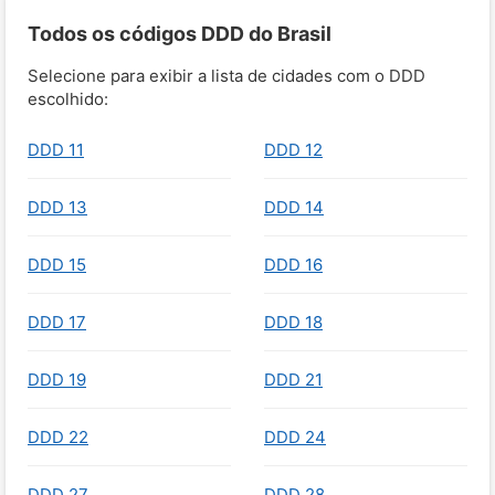
Todos os códigos DDD do Brasil
Selecione para exibir a lista de cidades com o DDD
escolhido:
DDD 11
DDD 12
DDD 13
DDD 14
DDD 15
DDD 16
DDD 17
DDD 18
DDD 19
DDD 21
DDD 22
DDD 24
DDD 27
DDD 28