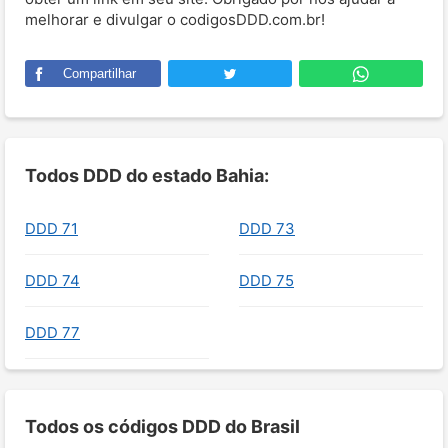
melhorar e divulgar o codigosDDD.com.br!
Compartilhar
Todos DDD do estado Bahia:
DDD 71
DDD 73
DDD 74
DDD 75
DDD 77
Todos os códigos DDD do Brasil