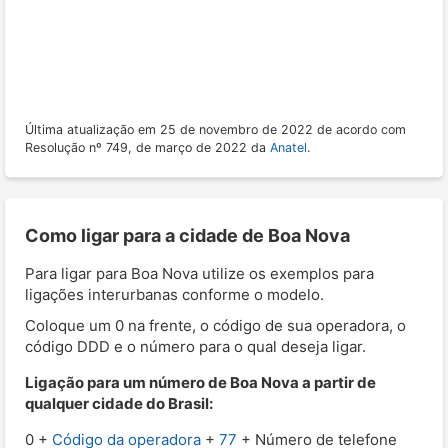
Última atualização em 25 de novembro de 2022 de acordo com
Resolução nº 749, de março de 2022 da
Anatel
.
Como ligar para a cidade de Boa Nova
Para ligar para Boa Nova utilize os exemplos para
ligações interurbanas conforme o modelo.
Coloque um 0 na frente, o código de sua operadora, o
código DDD e o número para o qual deseja ligar.
Ligação para um número de Boa Nova a partir de
qualquer cidade do Brasil:
0 +
Código da operadora
+
77
+ Número de telefone