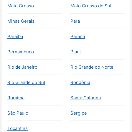
Mato Grosso
Mato Grosso do Sul
Minas Gerais
Pará
Paraíba
Paraná
Pernambuco
Piauí
Rio de Janeiro
Rio Grande do Norte
Rio Grande do Sul
Rondônia
Roraima
Santa Catarina
São Paulo
Sergipe
Tocantins