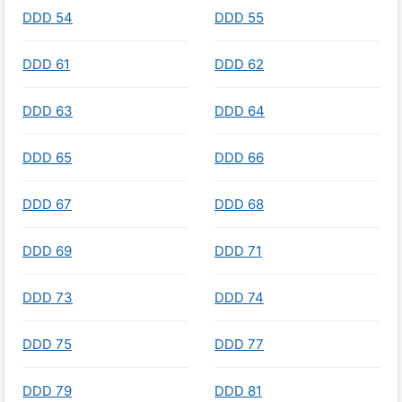
DDD 54
DDD 55
DDD 61
DDD 62
DDD 63
DDD 64
DDD 65
DDD 66
DDD 67
DDD 68
DDD 69
DDD 71
DDD 73
DDD 74
DDD 75
DDD 77
DDD 79
DDD 81