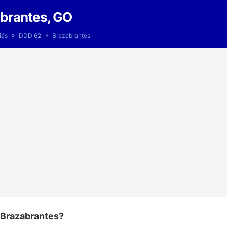
brantes, GO
»
»
iás
DDD 62
Brazabrantes
 Brazabrantes?