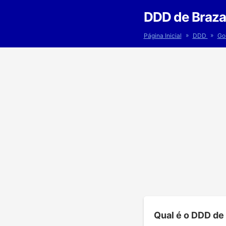
DDD de Braza
»
»
Página Inicial
DDD
Go
Qual é o DDD de