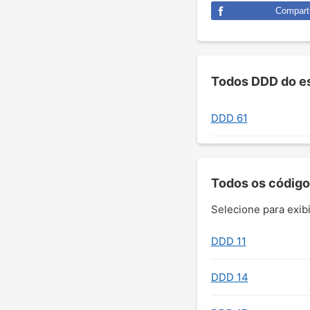
Comparti
Todos DDD do es
DDD 61
Todos os código
Selecione para exibi
DDD 11
DDD 14