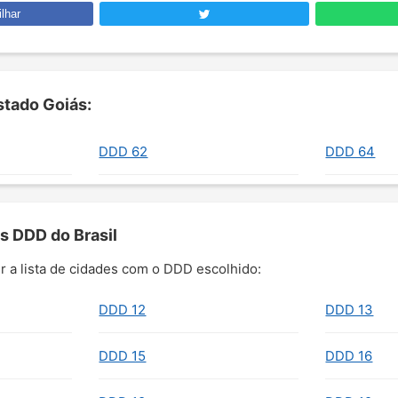
lhar
tado Goiás:
DDD 62
DDD 64
s DDD do Brasil
r a lista de cidades com o DDD escolhido:
DDD 12
DDD 13
DDD 15
DDD 16