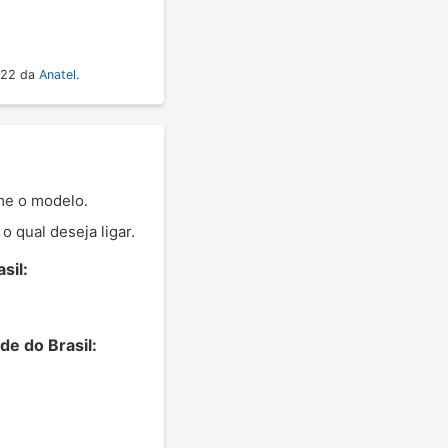
022 da
Anatel
.
rme o modelo.
 qual deseja ligar.
sil:
de do Brasil: