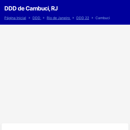
DDD de Cambuci, RJ
»
»
»
»
Página Inicial
DDD
Rio de Janeiro
DDD 22
Cambuci