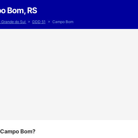
o Bom, RS
»
»
o Grande do Sul
DDD 51
Campo Bom
e Campo Bom?