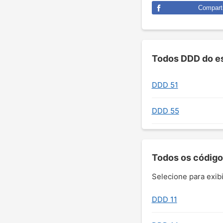
Comparti
Todos DDD do es
DDD 51
DDD 55
Todos os código
Selecione para exibi
DDD 11