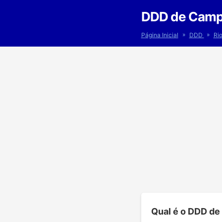
DDD de Camp
»
»
Página Inicial
DDD
Ri
Qual é o DDD d