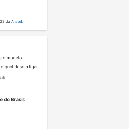
022 da
Anatel
.
e o modelo.
 qual deseja ligar.
il:
 do Brasil: