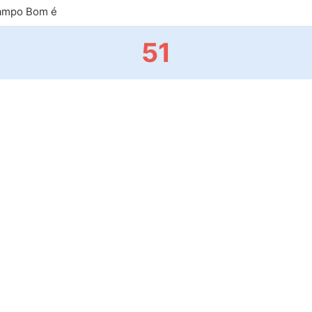
ampo Bom é
51