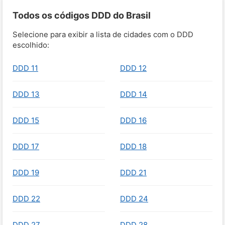
Todos os códigos DDD do Brasil
Selecione para exibir a lista de cidades com o DDD
escolhido:
DDD 11
DDD 12
DDD 13
DDD 14
DDD 15
DDD 16
DDD 17
DDD 18
DDD 19
DDD 21
DDD 22
DDD 24
DDD 27
DDD 28