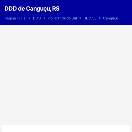
DDD de Canguçu, RS
»
»
»
»
Página Inicial
DDD
Rio Grande do Sul
DDD 53
Canguçu