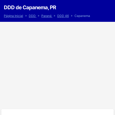
DDD de Capanema, PR
»
»
»
»
Página Inicial
DDD
Paraná
DDD 46
Capanema