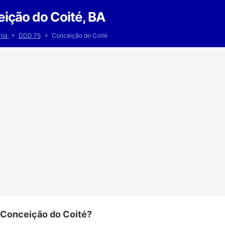
ição do Coité, BA
»
»
hia
DDD 75
Conceição do Coité
 Conceição do Coité?