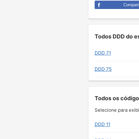
Comparti
Todos DDD do es
DDD 71
DDD 75
Todos os código
Selecione para exibi
DDD 11