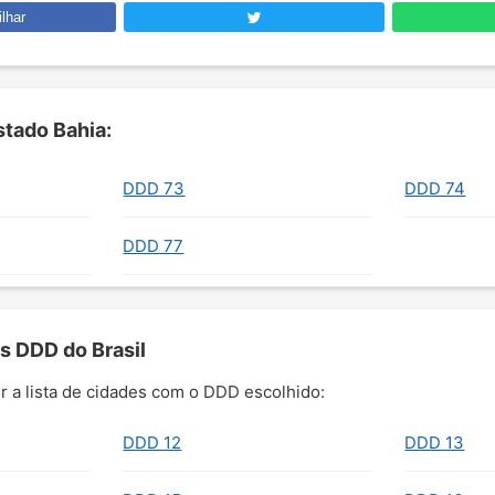
lhar
tado Bahia:
DDD 73
DDD 74
DDD 77
s DDD do Brasil
r a lista de cidades com o DDD escolhido:
DDD 12
DDD 13