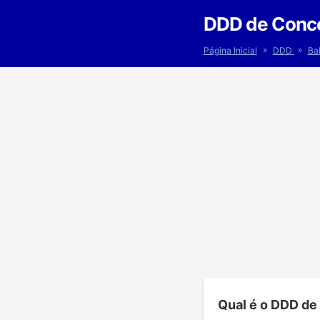
DDD de Conce
»
»
Página Inicial
DDD
Ba
Qual é o DDD de