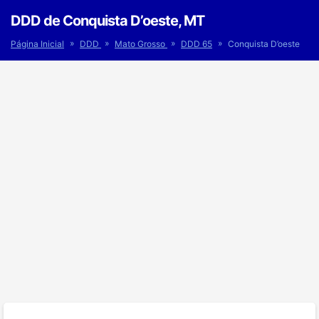
DDD de Conquista D’oeste, MT
»
»
»
»
Página Inicial
DDD
Mato Grosso
DDD 65
Conquista D’oeste