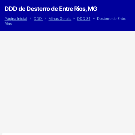
DDD de Desterro de Entre Rios, MG
»
»
»
»
Página Inicial
DDD
Minas Gerais
DDD 31
Desterro de Entre
Rios