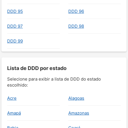
DDD 95
DDD 96
DDD 97
DDD 98
DDD 99
Lista de DDD por estado
Selecione para exibir a lista de DDD do estado
escolhido:
Acre
Alagoas
Amapá
Amazonas
Bahia
Ceará