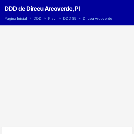
DDD de Dirceu Arcoverde, PI
»
»
»
»
Página Inicial
DDD
Piauí
DDD 89
Dirceu Arcoverde