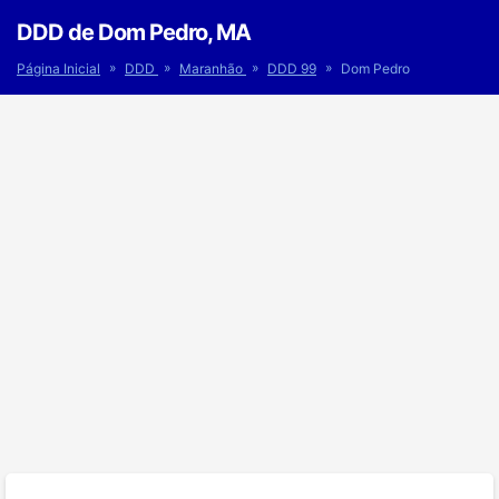
DDD de Dom Pedro, MA
»
»
»
»
Página Inicial
DDD
Maranhão
DDD 99
Dom Pedro