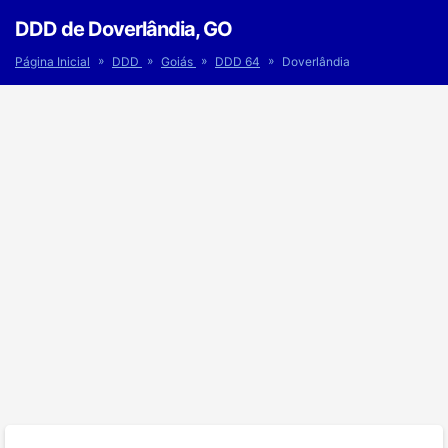
DDD de Doverlândia, GO
»
»
»
»
Página Inicial
DDD
Goiás
DDD 64
Doverlândia