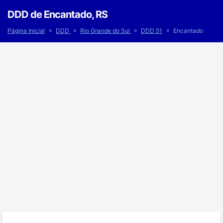
DDD de Encantado, RS
»
»
»
»
Página Inicial
DDD
Rio Grande do Sul
DDD 51
Encantado