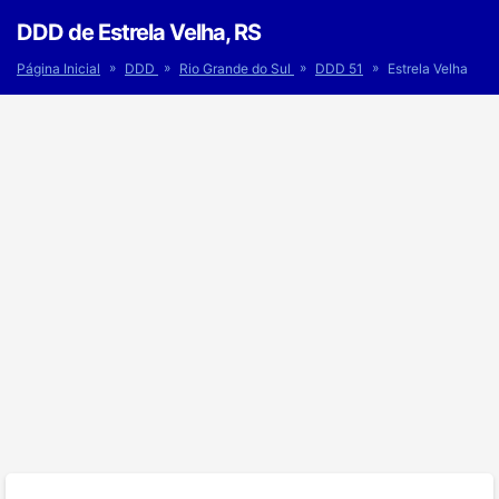
DDD de Estrela Velha, RS
»
»
»
»
Página Inicial
DDD
Rio Grande do Sul
DDD 51
Estrela Velha