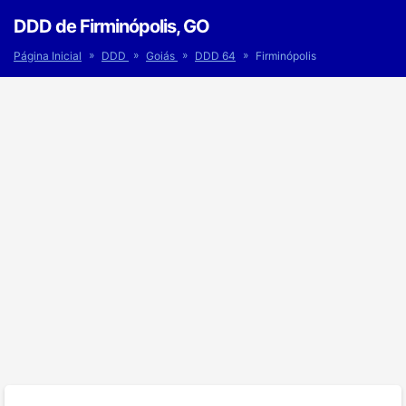
DDD de Firminópolis, GO
»
»
»
»
Página Inicial
DDD
Goiás
DDD 64
Firminópolis