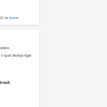
022 da
Anatel
.
odelo.
 qual deseja ligar.
rasil: