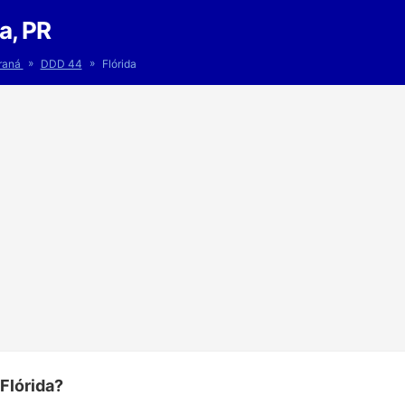
a, PR
»
»
raná
DDD 44
Flórida
Flórida?