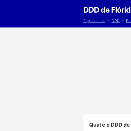
DDD de Flórid
»
»
Página Inicial
DDD
Pa
Qual é o DDD de 