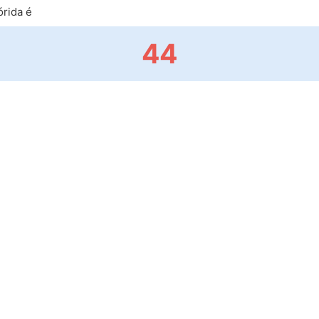
rida é
44