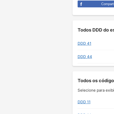
Comparti
Todos DDD do es
DDD 41
DDD 44
Todos os código
Selecione para exibi
DDD 11