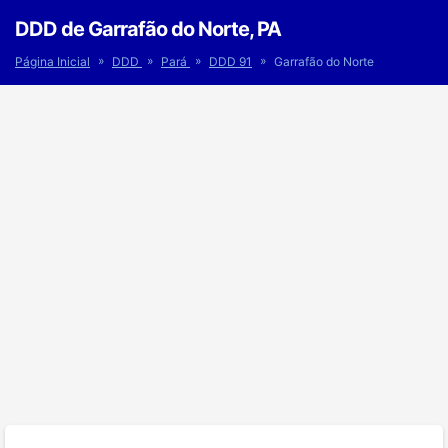
DDD de Garrafão do Norte, PA
»
»
»
»
Página Inicial
DDD
Pará
DDD 91
Garrafão do Norte