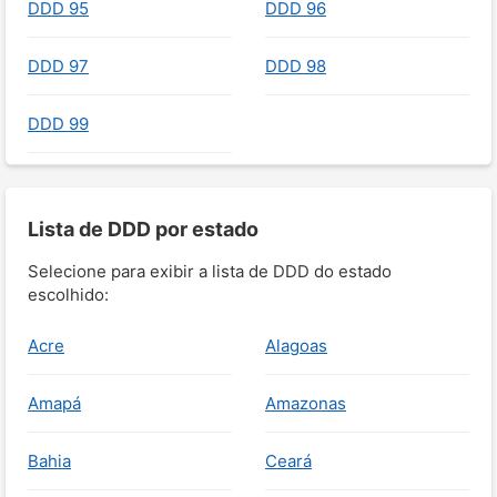
DDD 95
DDD 96
DDD 97
DDD 98
DDD 99
Lista de DDD por estado
Selecione para exibir a lista de DDD do estado
escolhido:
Acre
Alagoas
Amapá
Amazonas
Bahia
Ceará