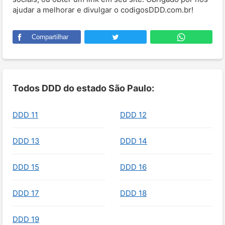
ajudar a melhorar e divulgar o codigosDDD.com.br!
Compartilhar
Todos DDD do estado São Paulo:
DDD 11
DDD 12
DDD 13
DDD 14
DDD 15
DDD 16
DDD 17
DDD 18
DDD 19