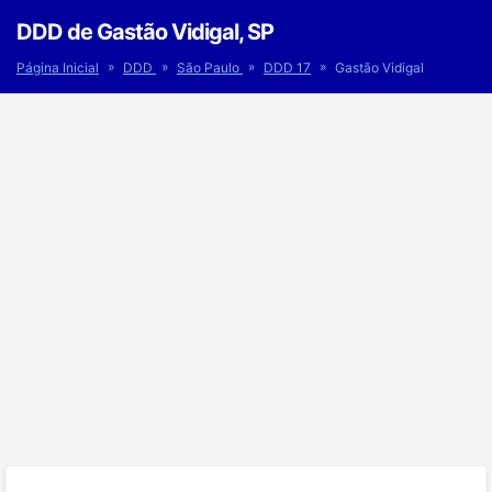
DDD de Gastão Vidigal, SP
»
»
»
»
Página Inicial
DDD
São Paulo
DDD 17
Gastão Vidigal