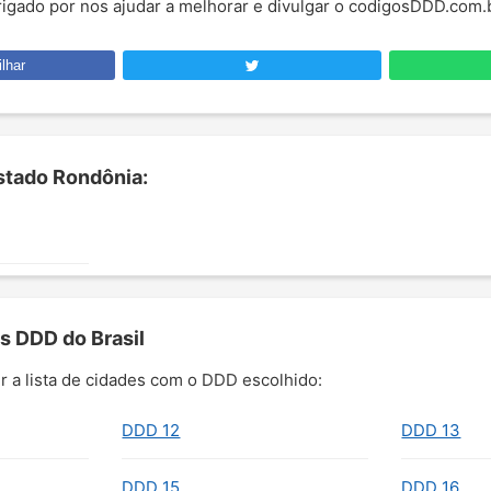
brigado por nos ajudar a melhorar e divulgar o codigosDDD.com.
lhar
stado Rondônia:
s DDD do Brasil
r a lista de cidades com o DDD escolhido:
DDD 12
DDD 13
DDD 15
DDD 16