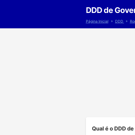
DDD de Gover
»
»
Página Inicial
DDD
Ro
Qual é o DDD de