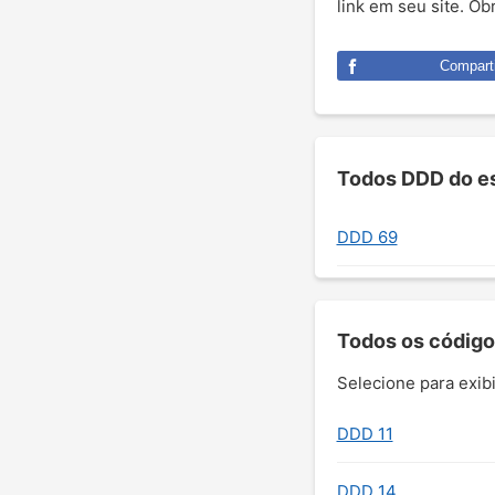
link em seu site. O
Comparti
Todos DDD do e
DDD 69
Todos os código
Selecione para exibi
DDD 11
DDD 14