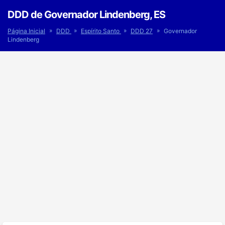
DDD de Governador Lindenberg, ES
»
»
»
»
Página Inicial
DDD
Espírito Santo
DDD 27
Governador
Lindenberg