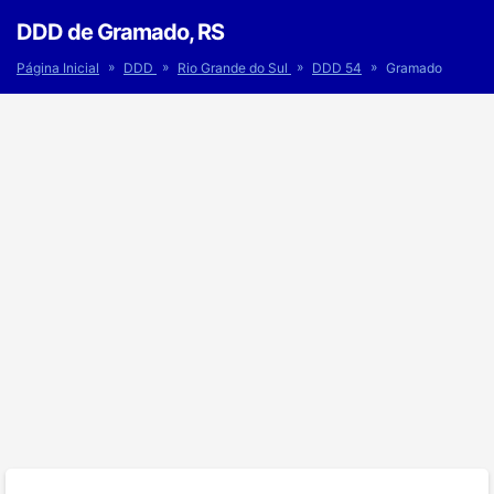
DDD de Gramado, RS
»
»
»
»
Página Inicial
DDD
Rio Grande do Sul
DDD 54
Gramado