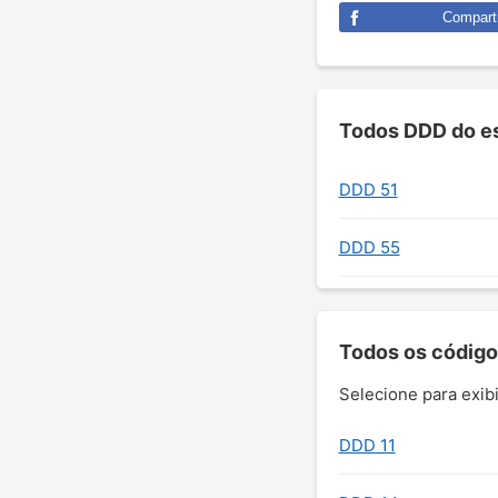
Comparti
Todos DDD do es
DDD 51
DDD 55
Todos os código
Selecione para exibi
DDD 11