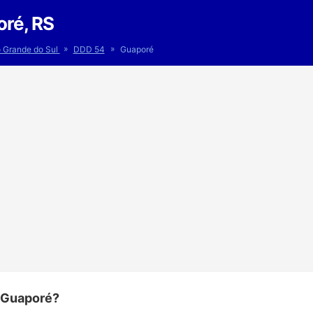
ré, RS
»
»
o Grande do Sul
DDD 54
Guaporé
 Guaporé?