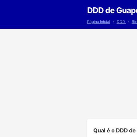
DDD de Guapo
»
»
Página Inicial
DDD
Ri
Qual é o DDD de