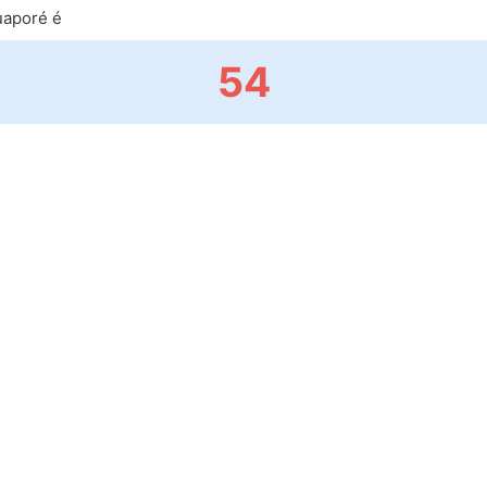
uaporé é
54