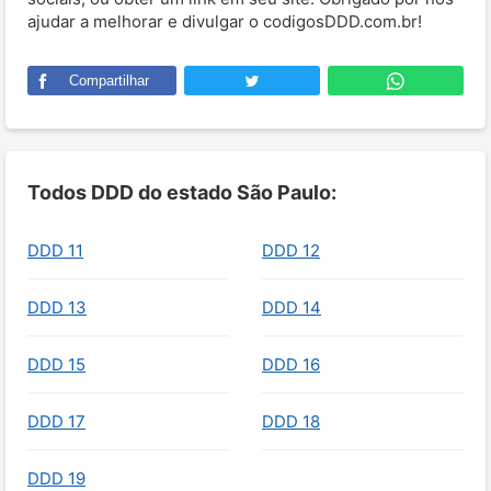
ajudar a melhorar e divulgar o codigosDDD.com.br!
Compartilhar
Todos DDD do estado São Paulo:
DDD 11
DDD 12
DDD 13
DDD 14
DDD 15
DDD 16
DDD 17
DDD 18
DDD 19