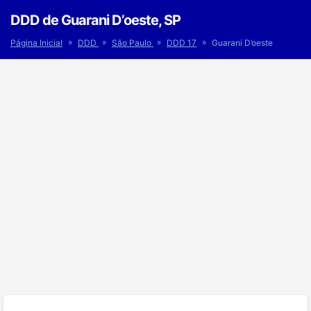
DDD de Guarani D’oeste, SP
»
»
»
»
Página Inicial
DDD
São Paulo
DDD 17
Guarani D’oeste