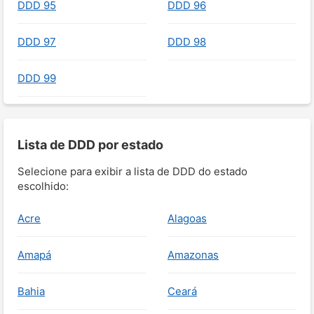
DDD 95
DDD 96
DDD 97
DDD 98
DDD 99
Lista de DDD por estado
Selecione para exibir a lista de DDD do estado
escolhido:
Acre
Alagoas
Amapá
Amazonas
Bahia
Ceará