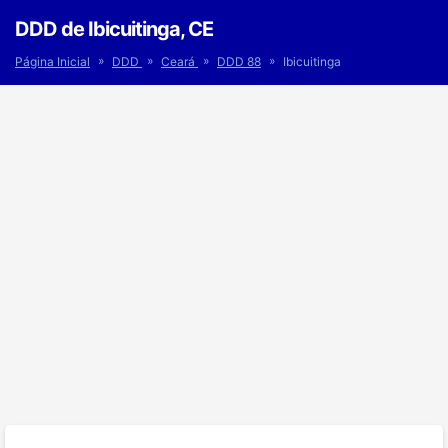
DDD de Ibicuitinga, CE
»
»
»
»
Página Inicial
DDD
Ceará
DDD 88
Ibicuitinga