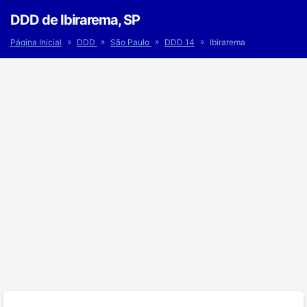
DDD de Ibirarema, SP
»
»
»
»
Página Inicial
DDD
São Paulo
DDD 14
Ibirarema