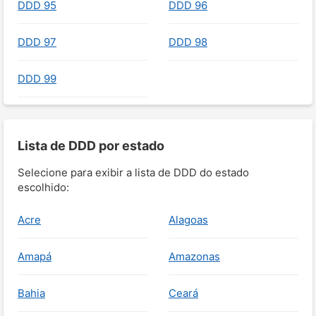
DDD 95
DDD 96
DDD 97
DDD 98
DDD 99
Lista de DDD por estado
Selecione para exibir a lista de DDD do estado
escolhido:
Acre
Alagoas
Amapá
Amazonas
Bahia
Ceará