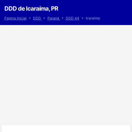
DDD de Icaraíma, PR
»
»
»
»
Página Inicial
DDD
Paraná
DDD 44
Icaraíma