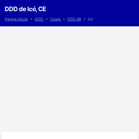
DDD de Icó, CE
»
»
»
»
Página Inicial
DDD
Ceará
DDD 88
Icó