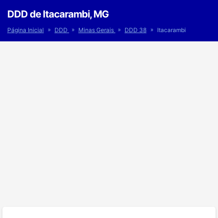
DDD de Itacarambi, MG
»
»
»
»
Página Inicial
DDD
Minas Gerais
DDD 38
Itacarambi