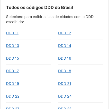
Todos os códigos DDD do Brasil
Selecione para exibir a lista de cidades com o DDD
escolhido:
DDD 11
DDD 12
DDD 13
DDD 14
DDD 15
DDD 16
DDD 17
DDD 18
DDD 19
DDD 21
DDD 22
DDD 24
DDD 27
DDD 28